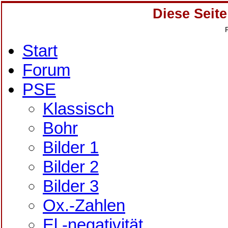
Diese Seite 
Start
Forum
PSE
Klassisch
Bohr
Bilder 1
Bilder 2
Bilder 3
Ox.-Zahlen
El.-negativität